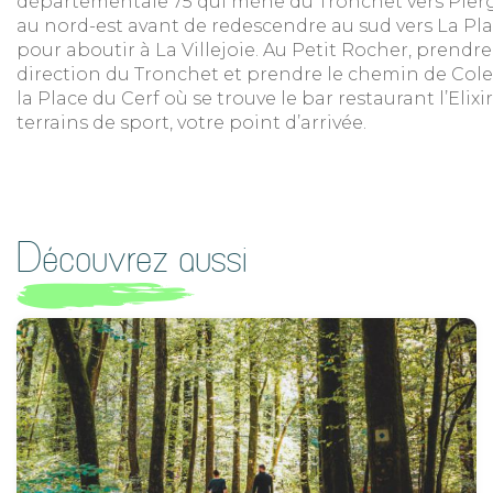
départementale 75 qui mène du Tronchet vers Plerg
au nord-est avant de redescendre au sud vers La Plan
pour aboutir à La Villejoie. Au Petit Rocher, prendr
direction du Tronchet et prendre le chemin de Colet
la Place du Cerf où se trouve le bar restaurant l’Elixir
terrains de sport, votre point d’arrivée.
Découvrez aussi