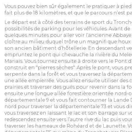
Vous pouvez bien sûr également le pratiquer à pied,
fait plus de 18 kilomètres, et que le parcours n’est pa
Le départ est à côté des terrains de sport du Tronchet
possibilités de parking pour les véhicules. Avant de
quelques minutes pour aller voir l’ancienne Abbaye 
cloître au milieu duquel trône un magnifi que houx 
son ancien bâtiment d’hôtellerie. En descendant ve
empruntez le pont qui chevauche la rivière du Meleu
Mariais. Vous tournez ensuite à droite vers le Pont d
construit en "pierres sèches". Après le pont, vous pr
serpente dans la forêt et vous traversez la départe
une allée empierrée. Vous allez ensuite utiliser des
prairies et traverser des gués pour revenir dans la 
ensuite une longue allée forestière orientée nord-o
départementale 9 et vous fait contourner la Lande
nord pour traverser la départementale 73 et vous di
vous traversez en laissant le lac et son barrage sur v
redescendez ensuite vers l’autre rive du lac puis v
traverser les hameaux de Rohéard et de Launette. V