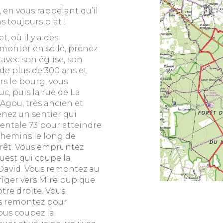
 en vous rappelant qu’il
s toujours plat !
, où il y a des
 monter en selle, prenez
avec son église, son
de plus de 300 ans et
rs le bourg, vous
c, puis la rue de La
’Agou, très ancien et
enez un sentier qui
mentale 73 pour atteindre
 chemins le long de
forêt. Vous empruntez
uest qui coupe la
 David. Vous remontez au
riger vers Mireloup que
otre droite. Vous
ous remontez pour
ous coupez la