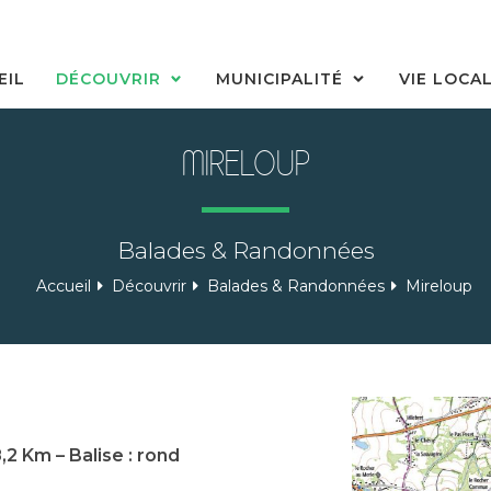
EIL
DÉCOUVRIR
MUNICIPALITÉ
VIE LOCA
MIRELOUP
Balades & Randonnées
Accueil
Découvrir
Balades & Randonnées
Mireloup
,2 Km – Balise : rond